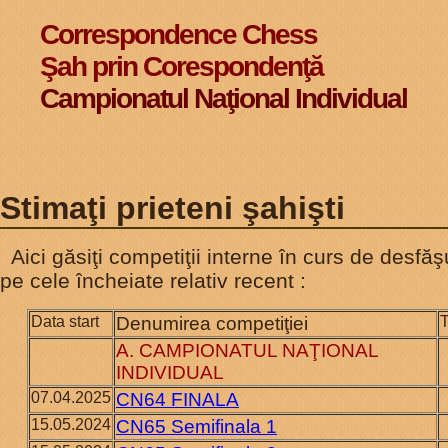
Correspondence Chess
Şah prin Corespondenţă
Campionatul Naţional Individual
Stimaţi prieteni şahişti
Aici găsiţi competiţii interne în curs de desfăş
pe cele încheiate relativ recent :
Data start
Denumirea competiţiei
T
A. CAMPIONATUL NAŢIONAL
INDIVIDUAL
07.04.2025
CN64 FINALA
15.05.2024
CN65 Semifinala 1