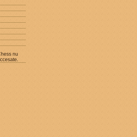
nChess nu
accesate.